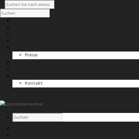
Home
Kostenrechner
Wissen
Anbieterverzeichnis
Für Anbieter
Preise
SPORTNETZWERK
News
Über uns
Kontakt
Home
Kostenrechner