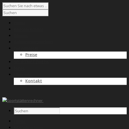
Home
Kostenrechner
Wissen
Anbieterverzeichnis
Für Anbieter
Preise
SPORTNETZWERK
News
Über uns
Kontakt
Home
Kostenrechner