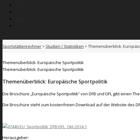
Wissen
Anbieterverzeichnis
News
SPORTNETZWERK.FSB
Sportstättenrechner
>
Studien / Statistiken
>
Themenüberblick: Europäisc
Themenüberblick: Europäische Sportpolitik
Themenüberblick: Europäische Sportpolitik
Themenüberblick: Europäische Sportpolitik
Die Broschüre „Europäische Sportpolitik“ von DFB und DFL gibt einen Th
Die Broschüre steht zum kostenfreien Download auf der Website des DF
Zum Download: Europäische Sportpolitik
Herausgeber: