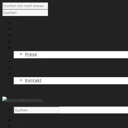
Home
Kostenrechner
Wissen
Anbieterverzeichnis
Für Anbieter
Preise
SPORTNETZWERK
News
Über uns
Kontakt
Home
Kostenrechner