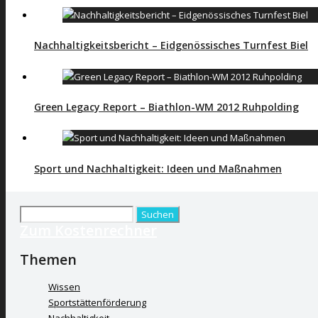
Nachhaltigkeitsbericht – Eidgenössisches Turnfest Biel
Green Legacy Report – Biathlon-WM 2012 Ruhpolding
Sport und Nachhaltigkeit: Ideen und Maßnahmen
Suchen
Zum Kostenrechner
nach:
Themen
Wissen
Sportstättenförderung