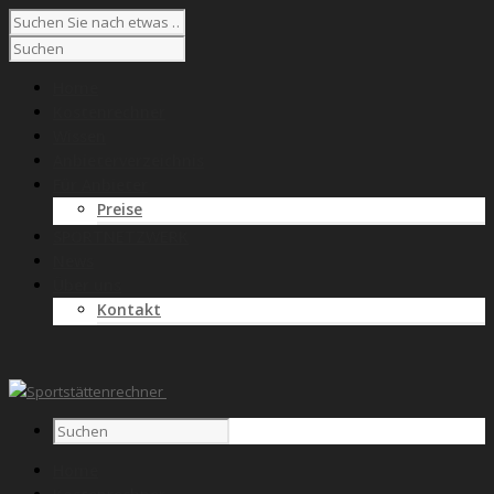
Home
Kostenrechner
Wissen
Anbieterverzeichnis
Für Anbieter
Preise
SPORTNETZWERK
News
Über uns
Kontakt
Home