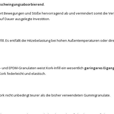
nd schwingungsabsorbierend
.
 federt Bewegungen und Stöße hervorragend ab und vermindert somit die Ve
auf Dauer ausgelegte Investition.
ll. Es entfällt die Hitzebelastung bei hohen Außentemperaturen oder dir
r- und EPDM-Granulaten weist Kork-Infill ein wesentlich
geringeres Eigen
rk federleicht und elastisch.
s Kork nicht unbedingt teurer als die bisher verwendeten Gummigranulate.