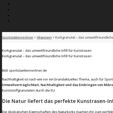
Wissen
Anbieterverzeichnis
News
SPORTNETZWERK.FSB
Sportstättenrechner
>
Allgemein
>
Korkgranulat – das umweltfreundliche 
Korkgranulat – das umweltfreundliche Infill für Kunstrasen
Korkgranulat – das umweltfreundliche Infill für Kunstrasen
Bild: sportstaettenrechner.de
Nachhaltigkeit ist nach wie vor ein brandaktuelles Thema, auch für Spo
Umweltverträglichkeit, Nachhaltigkeit und das Einbringen von Mikro
Kunststoffgranulaten durch die EU.
Die Natur liefert das perfekte Kunstrasen-Inf
Die ökologischen Eigenschaften des Naturkorks machen ihn zum perfe