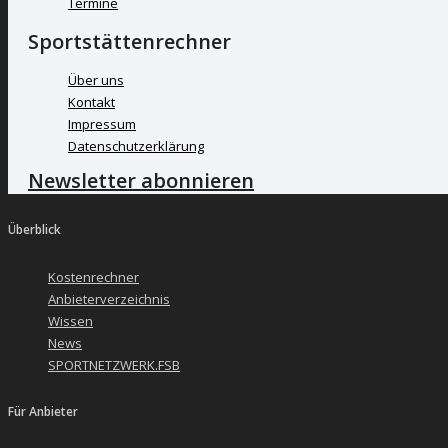
Termine
Sportstättenrechner
Über uns
Kontakt
Impressum
Datenschutzerklärung
Newsletter abonnieren
Überblick
Kostenrechner
Anbieterverzeichnis
Wissen
News
SPORTNETZWERK.FSB
Für Anbieter