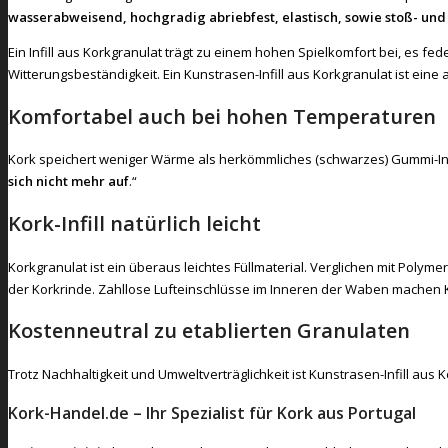
wasserabweisend, hochgradig abriebfest, elastisch, sowie stoß- u
Ein Infill aus Korkgranulat trägt zu einem hohen Spielkomfort bei, es
Witterungsbeständigkeit. Ein Kunstrasen-Infill aus Korkgranulat ist eine 
Komfortabel auch bei hohen Temperaturen
Kork speichert weniger Wärme als herkömmliches (schwarzes) Gummi-Infi
sich nicht mehr auf
.“
Kork-Infill natürlich leicht
Korkgranulat ist ein überaus leichtes Füllmaterial. Verglichen mit Polyme
der Korkrinde. Zahllose Lufteinschlüsse im Inneren der Waben machen Ko
Kostenneutral zu etablierten Granulaten
Trotz Nachhaltigkeit und Umweltverträglichkeit ist Kunstrasen-Infill au
Kork-Handel.de – Ihr Spezialist für Kork aus Portugal