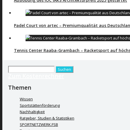
Auslobung des IOC IAKS Architekturpreis 2025 gestartet
Padel Court von artec – Premiumqualität aus Deutschla
Tennis Center Raaba-Grambach – Racketsport auf höch
Suchen
Zum Kostenrechner
nach:
Themen
Wissen
Sportstättenförderung
Nachhaltigkeit
Ratgeber, Studien & Statistiken
SPORTNETZWERK.FSB