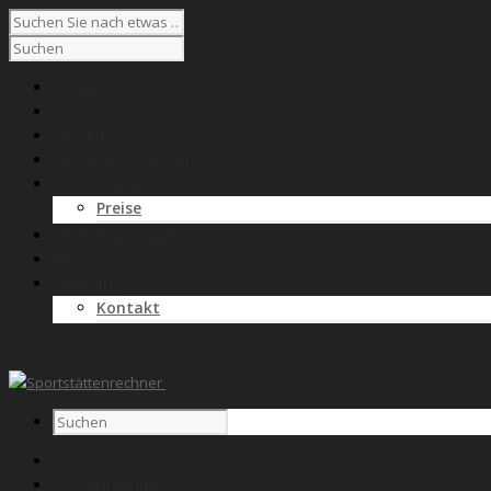
Home
Kostenrechner
Wissen
Anbieterverzeichnis
Für Anbieter
Preise
SPORTNETZWERK
News
Über uns
Kontakt
Home
Kostenrechner