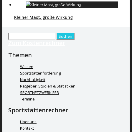
Kleiner Mast, große Wirkung
Suchen
Zum Kostenrechner
nach:
Themen
Wissen
Sportstättenförderung
Nachhaltigkeit
Ratgeber, Studien & Statistiken
SPORTNETZWERK.FSB
Termine
Sportstättenrechner
Über uns
Kontakt