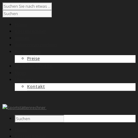
Home
Kostenrechner
Wissen
Anbieterverzeichnis
Für Anbieter
Preise
SPORTNETZWERK
News
Über uns
Kontakt
Home
Kostenrechner