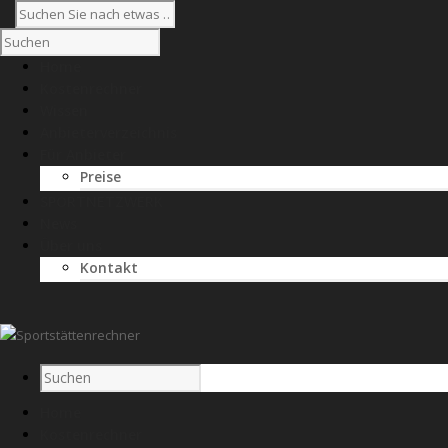
Home
Kostenrechner
Wissen
Anbieterverzeichnis
Für Anbieter
Preise
SPORTNETZWERK
News
Über uns
Kontakt
Home
Kostenrechner