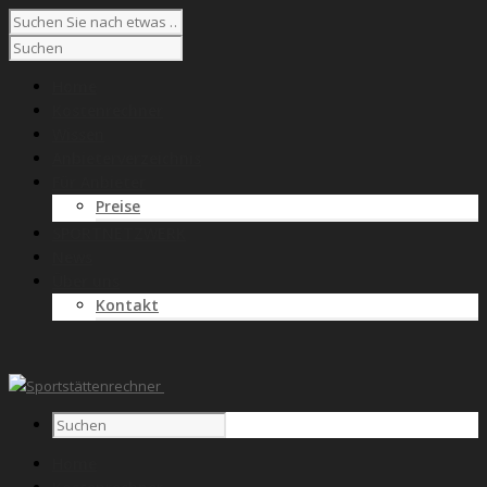
Home
Kostenrechner
Wissen
Anbieterverzeichnis
Für Anbieter
Preise
SPORTNETZWERK
News
Über uns
Kontakt
Home