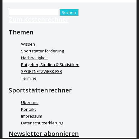
Suchen
Zum Kostenrechner
nach:
Themen
Wissen
Sportstättenförderung
Nachhaltigkeit
Ratgeber, Studien & Statistiken
SPORTNETZWERK.FSB
Termine
Sportstättenrechner
Über uns
Kontakt
Impressum
Datenschutzerklärung
Newsletter abonnieren