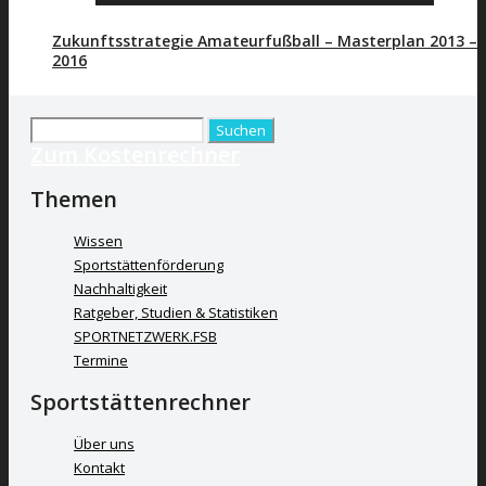
Zukunftsstrategie Amateurfußball – Masterplan 2013 –
2016
Suchen
Zum Kostenrechner
nach:
Themen
Wissen
Sportstättenförderung
Nachhaltigkeit
Ratgeber, Studien & Statistiken
SPORTNETZWERK.FSB
Termine
Sportstättenrechner
Über uns
Kontakt