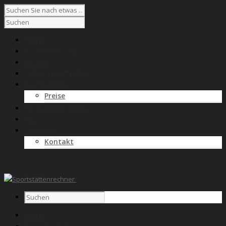
Home
Kostenrechner
Wissen
Anbieterverzeichnis
Für Anbieter
Preise
SPORTNETZWERK
News
Über uns
Kontakt
Home