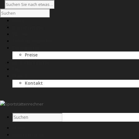
Home
Kostenrechner
Wissen
Anbieterverzeichnis
Für Anbieter
Preise
SPORTNETZWERK
News
Über uns
Kontakt
Home
Kostenrechner