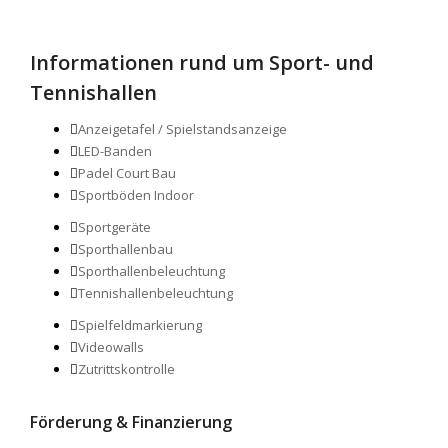
Zum Sporthallenrechner
Informationen rund um Sport- und
Tennishallen
Anzeigetafel / Spielstandsanzeige
LED-Banden
Padel Court Bau
Sportböden Indoor
Sportgeräte
Sporthallenbau
Sporthallenbeleuchtung
Tennishallenbeleuchtung
Spielfeldmarkierung
Videowalls
Zutrittskontrolle
Förderung & Finanzierung