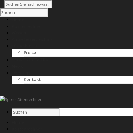
Home
Kostenrechner
Wissen
Anbieterverzeichnis
Für Anbieter
Preise
SPORTNETZWERK
News
Über uns
Kontakt
Home
Kostenrechner