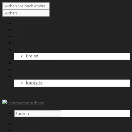
Home
Kostenrechner
Wissen
Anbieterverzeichnis
Für Anbieter
Preise
SPORTNETZWERK
News
Über uns
Kontakt
Home
Kostenrechner