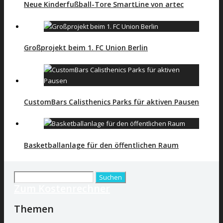
Neue Kinderfußball-Tore SmartLine von artec
Großprojekt beim 1. FC Union Berlin
CustomBars Calisthenics Parks für aktiven Pausen
Basketballanlage für den öffentlichen Raum
Suchen
Zum Kostenrechner
nach:
Themen