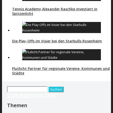
Tennis Academy Alexander Raschke investiert in
Spitzenlicht
Die Play-Offs im Visier bei den Starbulls Rosenheim
Flutlicht Partner für regionale Vereine, Kommunen und
Städte
Suchen
Zum Kostenrechner
nach:
Themen