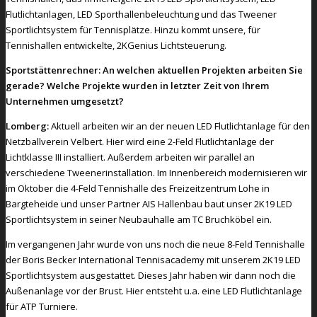
Flutlichtanlagen, LED Sporthallenbeleuchtung und das Tweener
Sportlichtsystem für Tennisplätze. Hinzu kommt unsere, für
Tennishallen entwickelte, 2KGenius Lichtsteuerung.
Sportstättenrechner: An welchen aktuellen Projekten arbeiten Sie
gerade? Welche Projekte wurden in letzter Zeit von Ihrem
Unternehmen umgesetzt?
Lomberg:
Aktuell arbeiten wir an der neuen LED Flutlichtanlage für den
Netzballverein Velbert. Hier wird eine 2-Feld Flutlichtanlage der
Lichtklasse III installiert. Außerdem arbeiten wir parallel an
verschiedene Tweenerinstallation. Im Innenbereich modernisieren wir
im Oktober die 4-Feld Tennishalle des Freizeitzentrum Lohe in
Bargteheide und unser Partner AIS Hallenbau baut unser 2K19 LED
Sportlichtsystem in seiner Neubauhalle am TC Bruchköbel ein.
Im vergangenen Jahr wurde von uns noch die neue 8-Feld Tennishalle
der Boris Becker International Tennisacademy mit unserem 2K19 LED
Sportlichtsystem ausgestattet. Dieses Jahr haben wir dann noch die
Außenanlage vor der Brust. Hier entsteht u.a. eine LED Flutlichtanlage
für ATP Turniere.