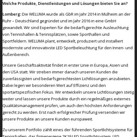
Welche Produkte, Dienstleistungen und Lösungen bieten Sie an?
Lomberg:
Die WELUMA wurde als GbR im Jahr 2014 in Mülheim an der
Ruhr – Deutschland gegründet und im Jahr 2016 in eine GmbH
gewandelt. Wir sind Experten für die bedarfsgerechte Ausleuchtung
von Tennishallen & Tennisplätzen, sowie Sporthallen und
Sportfeldern. WELUMA plant, entwickelt, produziert und installiert
modernste und innovativste LED Sportbeleuchtung für den Innen- und
Außenbereich.
Unsere Geschäftsaktivität findet in erster Linie in Europa, Asien und
den USA statt. Wir streben immer danach unseren Kunden die
zuverlässigsten und bedarfsgerechtesten Lichtlösungen anzubieten.
Dabei legen wir besonderen Wert auf Effizienz und den
sportartspezifischen Fokus. Wir entwickeln unsere Lichtlösungen stetig
weiter und lassen unsere Produkte durch ein regelmäßiges externes
Qualitätsmanagement prüfen, um auch den höchsten Anforderungen
gerecht zu werden. Erst nach erfolgreicher Prüfung versenden wir
unsere Produkte an unsere Kunden europaweit.
Zu unserem Portfolio zählt eines der führenden Sportlichtsysteme für
Tennishallen, das firmeneigene 2K19 LED Sportlichtsystem, LED