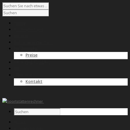
Home
Kostenrechner
Wissen
Anbieterverzeichnis
Für Anbieter
Preise
SPORTNETZWERK
News
Über uns
Kontakt
Home
Kostenrechner