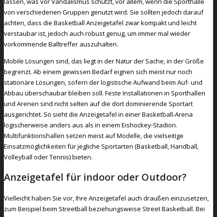
lassen, was vor Vandalismus schützt, vor allem, wenn die Sporthalle
von verschiedenen Gruppen genutzt wird. Sie sollten jedoch darauf
achten, dass die Basketball Anzeigetafel zwar kompakt und leicht
verstaubar ist, jedoch auch robust genug, um immer mal wieder
vorkommende Balltreffer auszuhalten.
Mobile Lösungen sind, das liegt in der Natur der Sache, in der Größe
begrenzt. Ab einem gewissen Bedarf eignen sich meist nur noch
stationäre Lösungen, sofern der logistische Aufwand beim Auf- und
Abbau überschaubar bleiben soll. Feste Installationen in Sporthallen
und Arenen sind nicht selten auf die dort dominierende Sportart
ausgerichtet. So sieht die Anzeigetafel in einer Basketball-Arena
logischerweise anders aus als in einem Eishockey-Stadion.
Multifunktionshallen setzen meist auf Modelle, die vielseitige
Einsatzmöglichkeiten für jegliche Sportarten (Basketball, Handball,
Volleyball oder Tennis) bieten.
Anzeigetafel für indoor oder Outdoor?
Vielleicht haben Sie vor, Ihre Anzeigetafel auch draußen einzusetzen,
zum Beispiel beim Streetball beziehungsweise Street Basketball. Bei