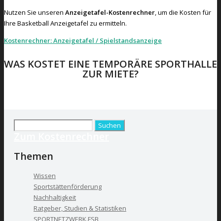
Nutzen Sie unseren
Anzeigetafel-Kostenrechner
, um die Kosten für
Ihre Basketball Anzeigetafel zu ermitteln.
Kostenrechner: Anzeigetafel / Spielstandsanzeige
WAS KOSTET EINE TEMPORÄRE SPORTHALLE
ZUR MIETE?
ZUM KOSTENRECHNER
Suchen
Zum Kostenrechner
nach:
Themen
Wissen
Sportstättenförderung
Nachhaltigkeit
Ratgeber, Studien & Statistiken
SPORTNETZWERK.FSB