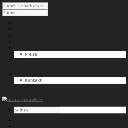
Home
Kostenrechner
Wissen
Anbieterverzeichnis
Für Anbieter
Preise
SPORTNETZWERK
News
Über uns
Kontakt
Home
Kostenrechner