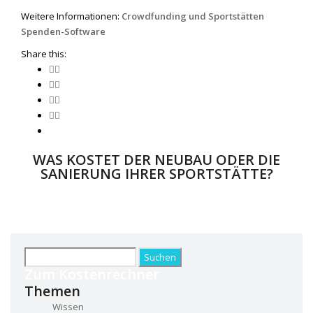
Weitere Informationen:
Crowdfunding und Sportstätten
Spenden-Software
Share this:
WAS KOSTET DER NEUBAU ODER DIE
SANIERUNG IHRER SPORTSTÄTTE?
Berechnen Sie die individuellen Kosten für Ihr Projekt
KOSTENRECHNER STARTEN
Suchen
nach:
Zum Kostenrechner
Themen
Wissen