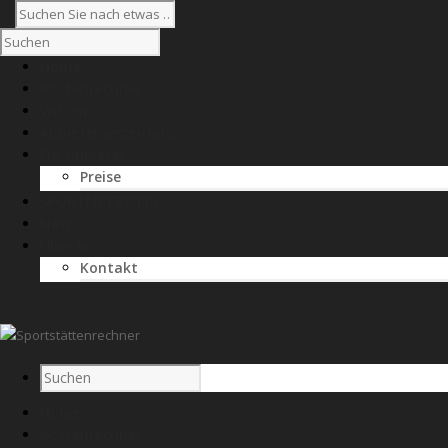
Home
Kostenrechner
Wissen
Anbieterverzeichnis
Für Anbieter
Preise
SPORTNETZWERK
News
Über uns
Kontakt
Home
Kostenrechner