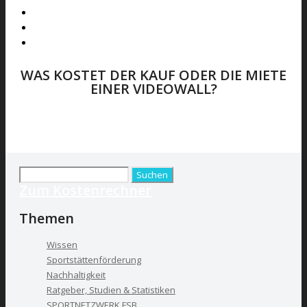
WAS KOSTET DER KAUF ODER DIE MIETE
EINER VIDEOWALL?
Berechnen Sie die individuellen Kosten für Ihr Projekt
KOSTENRECHNER STARTEN
Suchen
Zum Kostenrechner
nach:
Themen
Wissen
Sportstättenförderung
Nachhaltigkeit
Ratgeber, Studien & Statistiken
SPORTNETZWERK.FSB