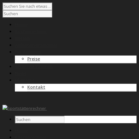
Home
Kostenrechner
Wissen
Anbieterverzeichnis
Für Anbieter
Preise
SPORTNETZWERK
News
Über uns
Kontakt
Home
Kostenrechner