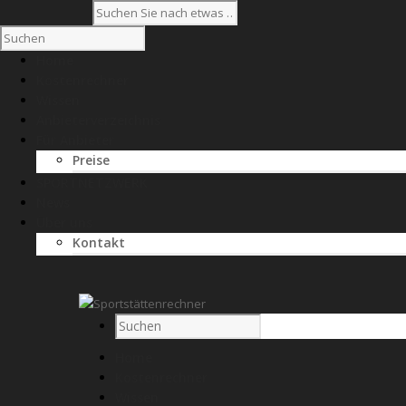
Home
Kostenrechner
Wissen
Anbieterverzeichnis
Für Anbieter
Preise
SPORTNETZWERK
News
Über uns
Kontakt
Home
Kostenrechner
Wissen