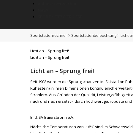
Anbieterverzeichnis
News
SPORTNETZWERK.FSB
Sportstättenrechner
>
Sportstättenbeleuchtung
>
Licht a
Licht an – Sprung frei!
Licht an – Sprung frei!
Licht an – Sprung frei!
Seit 1908 wurden die Sprungschanzen im Skistadion Ruhes
Ruhestein) in ihren Dimensionen kontinuierlich erweitert 
Strahlern. Aus Gründen der Qualität, Leistungsfähigkeit
nach und nach ersetzt – durch hochwertige, robuste und l
Bild: SV Baiersbronn e.V.
Nächtliche Temperaturen von -16°C sind im Schwarzwald 