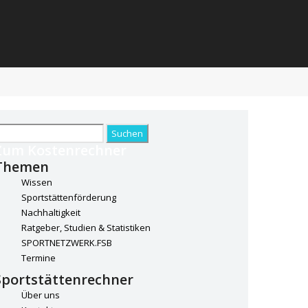
uchen
ach:
Zum Kostenrechner
Themen
Wissen
Sportstättenförderung
Nachhaltigkeit
Ratgeber, Studien & Statistiken
SPORTNETZWERK.FSB
Termine
Sportstättenrechner
Über uns