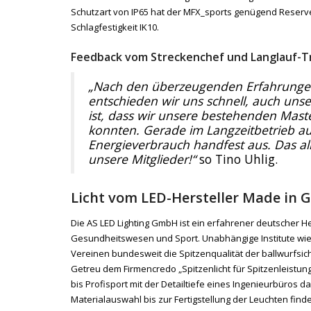
Schutzart von IP65 hat der MFX_sports genügend Reserve
Schlagfestigkeit IK10.
Feedback vom Streckenchef und Langlauf-T
„Nach den überzeugenden Erfahrunge
entschieden wir uns schnell, auch unse
ist, dass wir unsere bestehenden Mas
konnten. Gerade im Langzeitbetrieb auf
Energieverbrauch handfest aus. Das al
unsere Mitglieder!“
so Tino Uhlig.
Licht vom LED-Hersteller Made in
Die AS LED Lighting GmbH ist ein erfahrener deutscher H
Gesundheitswesen und Sport. Unabhängige Institute wie
Vereinen bundesweit die Spitzenqualität der ballwurfsi
Getreu dem Firmencredo „Spitzenlicht für Spitzenleistung“
bis Profisport mit der Detailtiefe eines Ingenieurbüros 
Materialauswahl bis zur Fertigstellung der Leuchten find