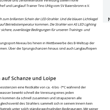
chiede und zentimeterdicke Vereisung stellen hohe
hef und Langlauf-Trainer Tino Uhlig vom SV Baiersbronn e.V.
ch zum brillanten Schein der LED-Strahler. Und die blauen Lichtkegel
t auf Betriebstemperatur kommen. Die Strahler von AS LED Lighting
sichere, zuverlässige Bedingungen für unseren Trainings- und
stungssport-Niveau bis hinein in Wettbewerbe des B-Weltcup der
amen. Über die Sprungschanzen hinaus sind auch Langlaufloipen
n auf Schanze und Loipe
Resistenzen eine Restkälte von ca. -6 bis -7°C während der
asser bewirkt schnell die Vereisung eines jeden
ten kommen da schnell zusammen und strapazieren alle
eichsventil des Strahlers sammelt sich in seinem Innern kein
etrieb unter solch ständig wechselnden Bedingungen. Mit seiner