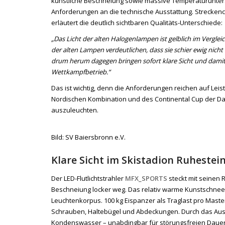
künstliche Beschneiung sowie massive Temperaturunters
Anforderungen an die technische Ausstattung. Streckenc
erläutert die deutlich sichtbaren Qualitäts-Unterschiede:
„Das Licht der alten Halogenlampen ist gelblich im Verglei
der alten Lampen verdeutlichen, dass sie schier ewig nich
drum herum dagegen bringen sofort klare Sicht und damit 
Wettkampfbetrieb.“
Das ist wichtig, denn die Anforderungen reichen auf Lei
Nordischen Kombination und des Continental Cup der D
auszuleuchten.
Bild: SV Baiersbronn e.V.
Klare Sicht im Skistadion Ruhestei
Der LED-Flutlichtstrahler
MFX_SPORTS
steckt mit seinen 
Beschneiung locker weg. Das relativ warme Kunstschneew
Leuchtenkorpus. 100 kg Eispanzer als Traglast pro Mas
Schrauben, Haltebügel und Abdeckungen. Durch das Ausgl
Kondenswasser – unabdingbar für störungsfreien Dauerb