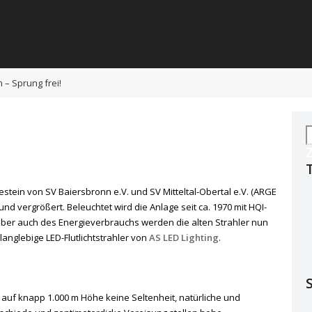
n – Sprung frei!
S
n
tein von SV Baiersbronn e.V. und SV Mitteltal-Obertal e.V. (ARGE
und vergrößert. Beleuchtet wird die Anlage seit ca. 1970 mit HQI-
 aber auch des Energieverbrauchs werden die alten Strahler nun
anglebige LED-Flutlichtstrahler von
AS LED Lighting
.
auf knapp 1.000 m Höhe keine Seltenheit, natürliche und