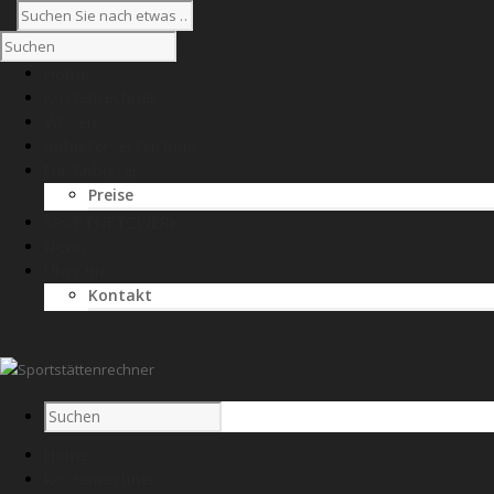
Home
Kostenrechner
Wissen
Anbieterverzeichnis
Für Anbieter
Preise
SPORTNETZWERK
News
Über uns
Kontakt
Home
Kostenrechner