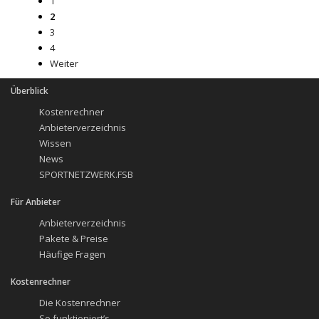
1
2
3
4
Weiter
Überblick
Kostenrechner
Anbieterverzeichnis
Wissen
News
SPORTNETZWERK.FSB
Für Anbieter
Anbieterverzeichnis
Pakete & Preise
Häufige Fragen
Kostenrechner
Die Kostenrechner
So funktioniert’s