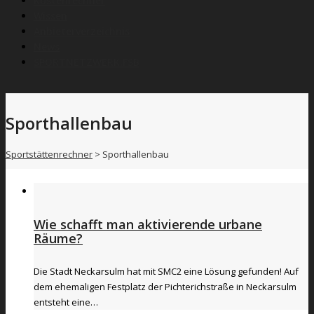
Kostenrechner
Wissen
Anbieterverzeichnis
News
SPORTNETZWERK.FSB
Sporthallenbau
Sportstättenrechner
>
Sporthallenbau
Wie schafft man aktivierende urbane
Räume?
Die Stadt Neckarsulm hat mit SMC2 eine Lösung gefunden! Auf
dem ehemaligen Festplatz der Pichterichstraße in Neckarsulm
entsteht eine…