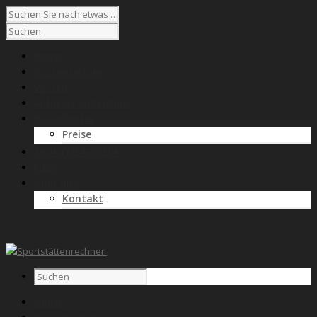
Home
Kostenrechner
Wissen
Anbieterverzeichnis
Für Anbieter
Preise
SPORTNETZWERK
News
Über uns
Kontakt
Home