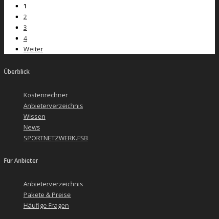
1
2
3
4
Weiter
Überblick
Kostenrechner
Anbieterverzeichnis
Wissen
News
SPORTNETZWERK.FSB
Für Anbieter
Anbieterverzeichnis
Pakete & Preise
Häufige Fragen