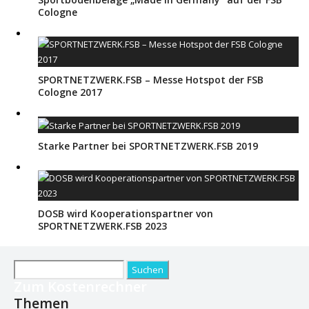
Cologne
SPORTNETZWERK.FSB – Messe Hotspot der FSB
Cologne 2017
Starke Partner bei SPORTNETZWERK.FSB 2019
DOSB wird Kooperationspartner von
SPORTNETZWERK.FSB 2023
Suchen
nach:
Zum Kostenrechner
Themen