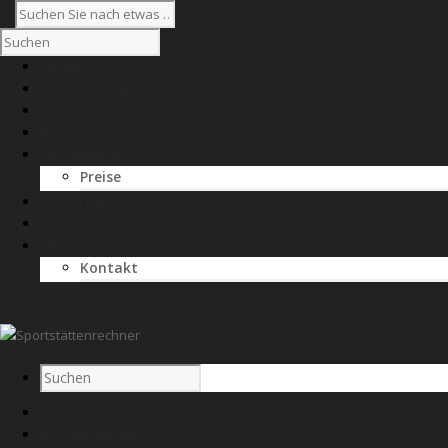
Home
Kostenrechner
Wissen
Anbieterverzeichnis
Für Anbieter
Preise
SPORTNETZWERK
News
Über uns
Kontakt
Home
Kostenrechner