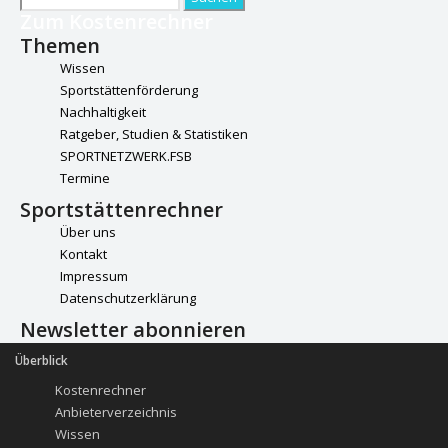
nach:
Zum Kostenrechner
Themen
Wissen
Sportstättenförderung
Nachhaltigkeit
Ratgeber, Studien & Statistiken
SPORTNETZWERK.FSB
Termine
Sportstättenrechner
Über uns
Kontakt
Impressum
Datenschutzerklärung
Newsletter abonnieren
Überblick
Kostenrechner
Anbieterverzeichnis
Wissen