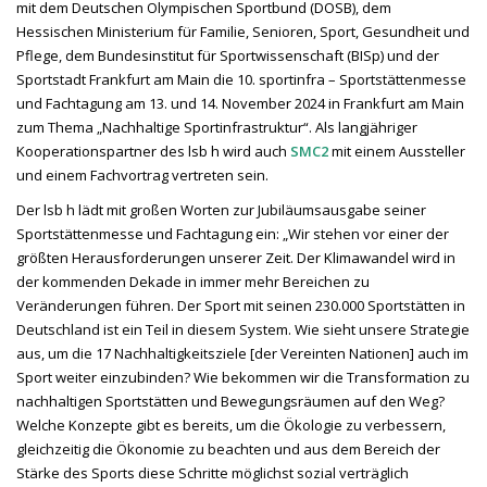
mit dem Deutschen Olympischen Sportbund (DOSB), dem
Hessischen Ministerium für Familie, Senioren, Sport, Gesundheit und
Pflege, dem Bundesinstitut für Sportwissenschaft (BISp) und der
Sportstadt Frankfurt am Main die 10. sportinfra – Sportstättenmesse
und Fachtagung am 13. und 14. November 2024 in Frankfurt am Main
zum Thema „Nachhaltige Sportinfrastruktur“. Als langjähriger
Kooperationspartner des lsb h wird auch
SMC2
mit einem Aussteller
und einem Fachvortrag vertreten sein.
Der lsb h lädt mit großen Worten zur Jubiläumsausgabe seiner
Sportstättenmesse und Fachtagung ein: „Wir stehen vor einer der
größten Herausforderungen unserer Zeit. Der Klimawandel wird in
der kommenden Dekade in immer mehr Bereichen zu
Veränderungen führen. Der Sport mit seinen 230.000 Sportstätten in
Deutschland ist ein Teil in diesem System. Wie sieht unsere Strategie
aus, um die 17 Nachhaltigkeitsziele [der Vereinten Nationen] auch im
Sport weiter einzubinden? Wie bekommen wir die Transformation zu
nachhaltigen Sportstätten und Bewegungsräumen auf den Weg?
Welche Konzepte gibt es bereits, um die Ökologie zu verbessern,
gleichzeitig die Ökonomie zu beachten und aus dem Bereich der
Stärke des Sports diese Schritte möglichst sozial verträglich