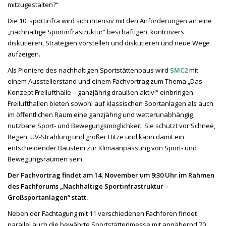
mitzugestalten?“
Die 10. sportinfra wird sich intensiv mit den Anforderungen an eine
„nachhaltige Sportinfrastruktur“ beschäftigen, kontrovers
diskutieren, Strategien vorstellen und diskutieren und neue Wege
aufzeigen.
Als Pioniere des nachhaltigen Sportstättenbaus wird
SMC2
mit
einem Ausstellerstand und einem Fachvortrag zum Thema „Das
Konzept Freilufthalle – ganzjährig draußen aktiv!“ einbringen.
Freilufthallen bieten sowohl auf klassischen Sportanlagen als auch
im öffentlichen Raum eine ganzjährig und wetterunabhängig
nutzbare Sport- und Bewegungsmöglichkeit. Sie schützt vor Schnee,
Regen, UV-Strahlung und großer Hitze und kann damit ein
entscheidender Baustein zur Klimaanpassung von Sport- und
Bewegungsräumen sein.
Der Fachvortrag findet am 14. November um 9:30 Uhr im Rahmen
des Fachforums „Nachhaltige Sportinfrastruktur –
Großsportanlagen“ statt.
Neben der Fachtagung mit 11 verschiedenen Fachforen findet
parallel auch die bewährte Sportstättenmesse mit annähernd 70