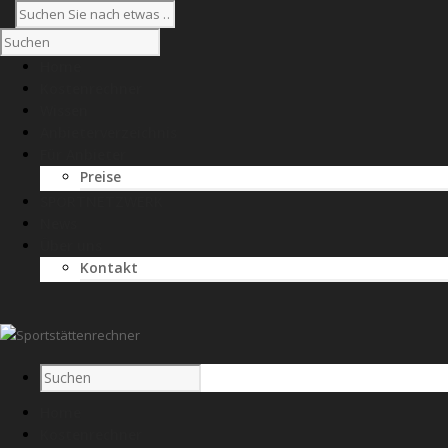
Home
Kostenrechner
Wissen
Anbieterverzeichnis
Für Anbieter
Preise
SPORTNETZWERK
News
Über uns
Kontakt
Home
Kostenrechner