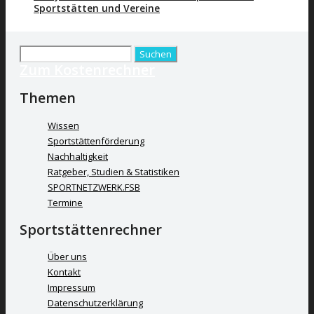
Sportstätten und Vereine
Suchen
Zum Kostenrechner
nach:
Themen
Wissen
Sportstättenförderung
Nachhaltigkeit
Ratgeber, Studien & Statistiken
SPORTNETZWERK.FSB
Termine
Sportstättenrechner
Über uns
Kontakt
Impressum
Datenschutzerklärung