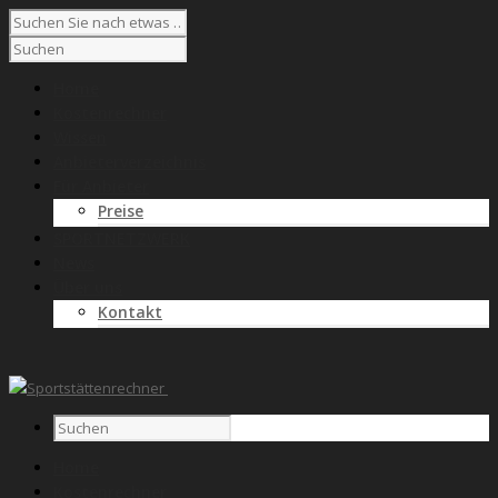
Home
Kostenrechner
Wissen
Anbieterverzeichnis
Für Anbieter
Preise
SPORTNETZWERK
News
Über uns
Kontakt
Home
Kostenrechner