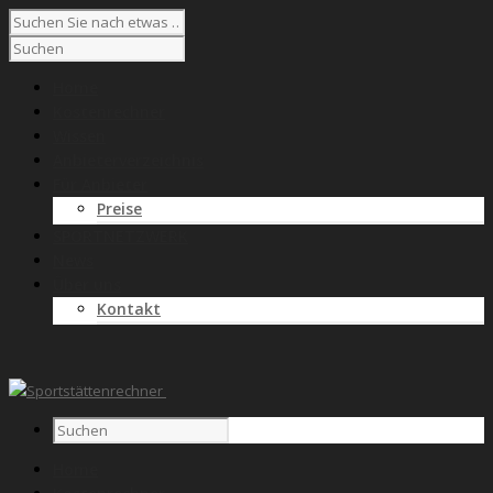
Home
Kostenrechner
Wissen
Anbieterverzeichnis
Für Anbieter
Preise
SPORTNETZWERK
News
Über uns
Kontakt
Home