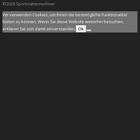
©2026 Sportstättenrechner
Wir verwenden Cookies, um Ihnen die bestmögliche Funktionalität
bieten zu können. Wenn Sie diese Website weiterhin besuchen,
erklären Sie sich damit einverstanden.
Ok