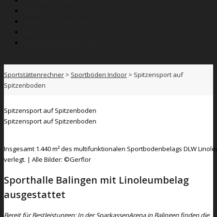
Kostenrechner
Wissen
Anbieterverzeichnis
News
SPORTNETZWERK.FSB
Sportstättenrechner
>
Sportböden Indoor
>
Spitzensport auf
Spitzenboden
Spitzensport auf Spitzenboden
Spitzensport auf Spitzenboden
Insgesamt 1.440 m² des multifunktionalen Sportbodenbelags DLW Linole
verlegt. | Alle Bilder: ©Gerflor
Sporthalle Balingen mit Linoleumbelag
ausgestattet
Bereit für Bestleistungen: In der SparkassenArena in Balingen finden die