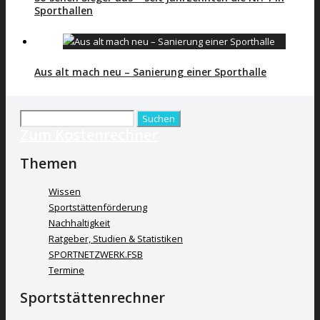
Sporthallen
Aus alt mach neu – Sanierung einer Sporthalle
Suchen
Zum Kostenrechner
nach:
Themen
Wissen
Sportstättenförderung
Nachhaltigkeit
Ratgeber, Studien & Statistiken
SPORTNETZWERK.FSB
Termine
Sportstättenrechner