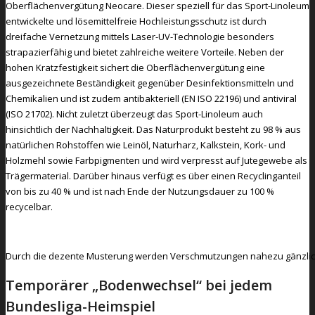
Oberflächenvergütung Neocare. Dieser speziell für das Sport-Linoleum
entwickelte und lösemittelfreie Hochleistungsschutz ist durch
dreifache Vernetzung mittels Laser-UV-Technologie besonders
strapazierfähig und bietet zahlreiche weitere Vorteile. Neben der
hohen Kratzfestigkeit sichert die Oberflächenvergütung eine
ausgezeichnete Beständigkeit gegenüber Desinfektionsmitteln und
Chemikalien und ist zudem antibakteriell (EN ISO 22196) und antiviral
(ISO 21702). Nicht zuletzt überzeugt das Sport-Linoleum auch
hinsichtlich der Nachhaltigkeit. Das Naturprodukt besteht zu 98 % aus
natürlichen Rohstoffen wie Leinöl, Naturharz, Kalkstein, Kork- und
Holzmehl sowie Farbpigmenten und wird verpresst auf Jutegewebe als
Trägermaterial. Darüber hinaus verfügt es über einen Recyclinganteil
von bis zu 40 % und ist nach Ende der Nutzungsdauer zu 100 %
recycelbar.
Durch die dezente Musterung werden Verschmutzungen nahezu gänzlich
Temporärer „Bodenwechsel“ bei jedem
Bundesliga-Heimspiel