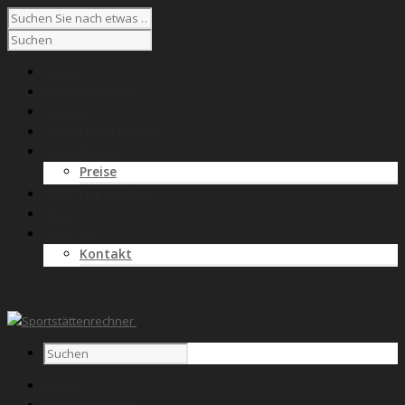
Home
Kostenrechner
Wissen
Anbieterverzeichnis
Für Anbieter
Preise
SPORTNETZWERK
News
Über uns
Kontakt
Home