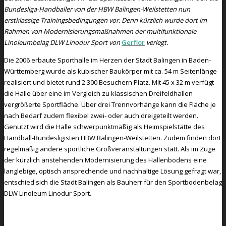
Bundesliga-Handballer von der HBW Balingen-Weilstetten nun
erstklassige Trainingsbedingungen vor. Denn kürzlich wurde dort im
Rahmen von Modernisierungsmaßnahmen der multifunktionale
Linoleumbelag DLW Linodur Sport von
Gerflor
verlegt.
Die 2006 erbaute Sporthalle im Herzen der Stadt Balingen in Baden-
Württemberg wurde als kubischer Baukörper mit ca. 54 m Seitenlänge
realisiert und bietet rund 2.300 Besuchern Platz. Mit 45 x 32 m verfügt
die Halle über eine im Vergleich zu klassischen Dreifeldhallen
vergrößerte Sportfläche. Über drei Trennvorhänge kann die Fläche je
nach Bedarf zudem flexibel zwei- oder auch dreigeteilt werden.
Genutzt wird die Halle schwerpunktmäßig als Heimspielstätte des
Handball-Bundesligisten HBW Balingen-Weilstetten. Zudem finden dort
regelmäßig andere sportliche Großveranstaltungen statt. Als im Zuge
der kürzlich anstehenden Modernisierung des Hallenbodens eine
langlebige, optisch ansprechende und nachhaltige Lösung gefragt war,
entschied sich die Stadt Balingen als Bauherr für den Sportbodenbelag
DLW Linoleum Linodur Sport.