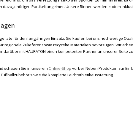
 dazugehörigen Partikelfangeimer. Unsere Rinnen werden zudem inklusive Fi
lagen
tgeräte
für den langjährigen Einsatz. Sie kaufen bei uns hochwertige Qua
r regionale Zulieferer sowie recycelte Materialien bevorzugen. Wir arbe
r darüber mit HAURATON einen kompetenten Partner an unserer Seite zu 
nd schauen Sie in unserem
Online-Shop
vorbei. Neben Produkten zur Einf
Fußballzubehör sowie die komplette Leichtathletikausstattung.