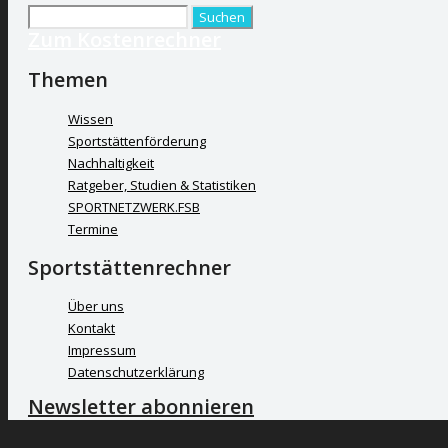
Suchen
Zum Kostenrechner
nach:
Themen
Wissen
Sportstättenförderung
Nachhaltigkeit
Ratgeber, Studien & Statistiken
SPORTNETZWERK.FSB
Termine
Sportstättenrechner
Über uns
Kontakt
Impressum
Datenschutzerklärung
Newsletter abonnieren