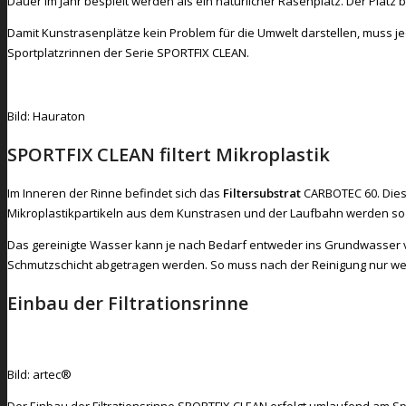
Dauer im Jahr bespielt werden als ein natürlicher Rasenplatz. Der Platz 
Damit Kunstrasenplätze kein Problem für die Umwelt darstellen, muss 
Sportplatzrinnen der Serie SPORTFIX CLEAN.
Bild: Hauraton
SPORTFIX CLEAN filtert Mikroplastik
Im Inneren der Rinne befindet sich das
Filtersubstrat
CARBOTEC 60. Dies
Mikroplastikpartikeln aus dem Kunstrasen und der Laufbahn werden so a
Das gereinigte Wasser kann je nach Bedarf entweder ins Grundwasser 
Schmutzschicht abgetragen werden. So muss nach der Reinigung nur weni
Einbau der Filtrationsrinne
Bild: artec®
Der Einbau der Filtrationsrinne SPORTFIX CLEAN erfolgt umlaufend am S