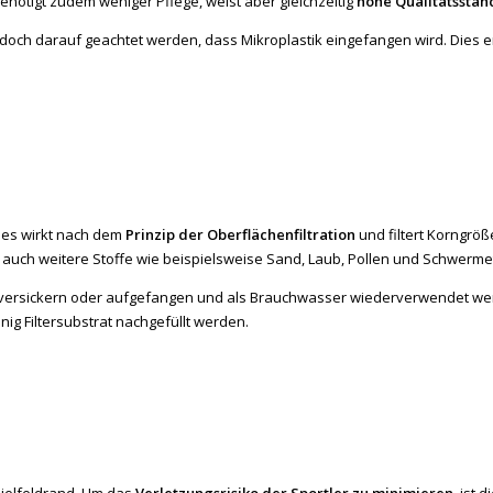
benötigt zudem weniger Pflege, weist aber gleichzeitig
hohe Qualitätsstan
jedoch darauf geachtet werden, dass Mikroplastik eingefangen wird. Dies
es wirkt nach dem
Prinzip der Oberflächenfiltration
und filtert Korngrö
uch weitere Stoffe wie beispielsweise Sand, Laub, Pollen und Schwermeta
versickern oder aufgefangen und als Brauchwasser wiederverwendet werd
g Filtersubstrat nachgefüllt werden.
pielfeldrand. Um das
Verletzungsrisiko der Sportler zu minimieren
, ist 