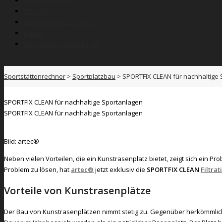
Kostenrechner
Wissen
Anbieterverzeichnis
News
SPORTNETZWERK.FSB
Sportstättenrechner
>
Sportplatzbau
>
SPORTFIX CLEAN für nachhaltige
SPORTFIX CLEAN für nachhaltige Sportanlagen
SPORTFIX CLEAN für nachhaltige Sportanlagen
Bild: artec®
Neben vielen Vorteilen, die ein Kunstrasenplatz bietet, zeigt sich ei
Problem zu lösen, hat
artec®
jetzt exklusiv die
SPORTFIX CLEAN
Filtra
Vorteile von Kunstrasenplätze
Der Bau von Kunstrasenplätzen nimmt stetig zu. Gegenüber herkömmlich