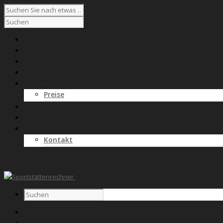
Home
Kostenrechner
Wissen
Anbieterverzeichnis
Für Anbieter
Preise
SPORTNETZWERK
News
Über uns
Kontakt
Home