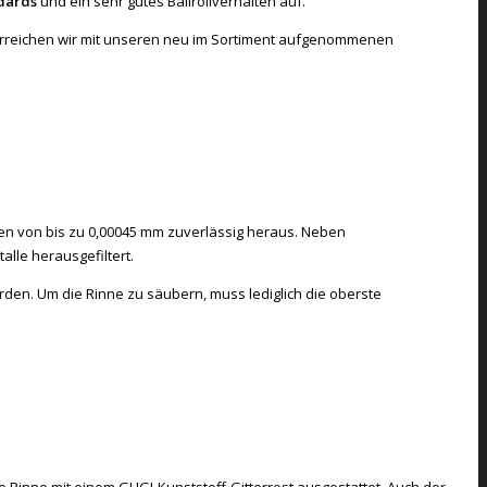
dards
und ein sehr gutes Ballrollverhalten auf.
 erreichen wir mit unseren neu im Sortiment aufgenommenen
ßen von bis zu 0,00045 mm zuverlässig heraus. Neben
lle herausgefiltert.
en. Um die Rinne zu säubern, muss lediglich die oberste
die Rinne mit einem GUGI-Kunststoff-Gitterrost ausgestattet. Auch der