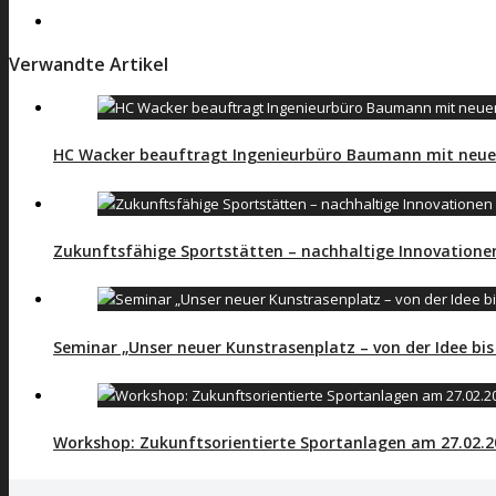
Verwandte Artikel
HC Wacker beauftragt Ingenieurbüro Baumann mit neu
Zukunftsfähige Sportstätten – nachhaltige Innovationen
Seminar „Unser neuer Kunstrasenplatz – von der Idee bi
Workshop: Zukunftsorientierte Sportanlagen am 27.02.2