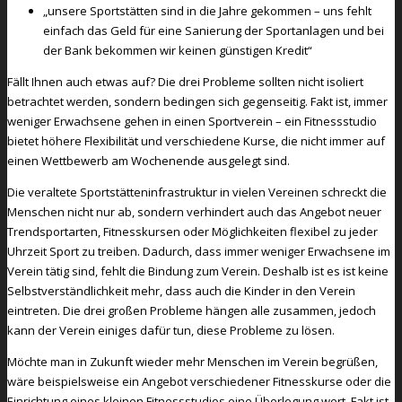
„unsere Sportstätten sind in die Jahre gekommen – uns fehlt
einfach das Geld für eine Sanierung der Sportanlagen und bei
der Bank bekommen wir keinen günstigen Kredit“
Fällt Ihnen auch etwas auf? Die drei Probleme sollten nicht isoliert
betrachtet werden, sondern bedingen sich gegenseitig. Fakt ist, immer
weniger Erwachsene gehen in einen Sportverein – ein Fitnessstudio
bietet höhere Flexibilität und verschiedene Kurse, die nicht immer auf
einen Wettbewerb am Wochenende ausgelegt sind.
Die veraltete Sportstätteninfrastruktur in vielen Vereinen schreckt die
Menschen nicht nur ab, sondern verhindert auch das Angebot neuer
Trendsportarten, Fitnesskursen oder Möglichkeiten flexibel zu jeder
Uhrzeit Sport zu treiben. Dadurch, dass immer weniger Erwachsene im
Verein tätig sind, fehlt die Bindung zum Verein. Deshalb ist es ist keine
Selbstverständlichkeit mehr, dass auch die Kinder in den Verein
eintreten. Die drei großen Probleme hängen alle zusammen, jedoch
kann der Verein einiges dafür tun, diese Probleme zu lösen.
Möchte man in Zukunft wieder mehr Menschen im Verein begrüßen,
wäre beispielsweise ein Angebot verschiedener Fitnesskurse oder die
Einrichtung eines kleinen Fitnessstudios eine Überlegung wert. Fakt ist,