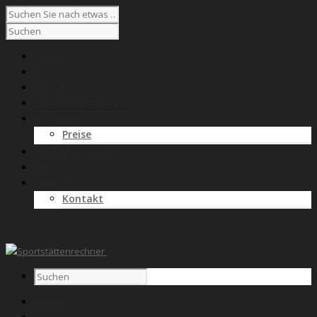
Home
Kostenrechner
Wissen
Anbieterverzeichnis
Für Anbieter
Preise
SPORTNETZWERK
News
Über uns
Kontakt
Home