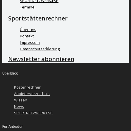
SPORTNETZWERK.FSB
Termine
Sportstättenrechner
Über uns
Kontakt
Impressum
Datenschutzerklärung
Newsletter abonnieren
Überblick
Kostenrechner
Anbieterverzeichnis
Wissen
News
SPORTNETZWERK.FSB
Für Anbieter