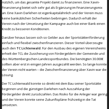
nützlich, um das gesamte Projekt damit zu finanzieren. Eine Xavin-
Finanzierung bietet sich sehr gut als Ergänzung im Finanzierungsmix
an. Eine Xavin Darlehen ist eigenkapitalähnlich und der Verein muss
keine banküblichen Sicherheiten beibringen. Dadurch erhält der
Verein nach der Umsetzung der Kampagne auch bei einer Bank einen
Kredit zu besseren Konditionen.
Darüber hinaus lassen sich so Gelder aus der Sportstättenförderung
einfach und flexibel zwischenfinanzieren. Dieser Vorteil überzeugte
auch den
TC Lichtenwald
. Für den Ausbau des eigenen Vereinsheims
erhielt der TCL die Zusicherung von Fördergeldern der Gemeinde und
des Württembergischen-Landessportbundes. Die benötigten 30.000€
sollten aber erst in einigen Jahren ausgezahlt werden. So lange konnte
der Verein nicht warten – die Zwischenfinanzierung über Xavin war die
Lösung.
Der TC Lichtenwald konnte so direkt mit dem Bau seiner Sportstätte
beginnen und die günstigen Darlehen nach Auszahlung der
Fördergelder direkt zurückzahlen. Das Risiko für die Anleger war gering
und der Verein konnte seine Zukunftspläne frühzeitig in die Tat
umsetzen.