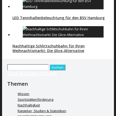
LED Tennihallenbeleuchtung für den BSV Hamburg
Nachhaltige Schlittschuhbahn für Ihren
Weihnachtsmarkt: Die Glice-Alternative
Suchen
Zum Kostenrechner
nach:
Themen
Wissen
Sportstättenförderung
Nachhaltigkeit
Ratgeber, Studien & Statistiken