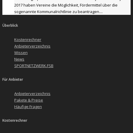
2017 haben Vereine die Möglichkeit, Fördermittel über die
sogenannte Kommunalrichtlinie zu beantragen....
Überblick
Kostenrechner
Anbieterverzeichnis
Wissen
News
SPORTNETZWERK.FSB
Für Anbieter
Anbieterverzeichnis
Pakete & Preise
Häufige Fragen
Kostenrechner