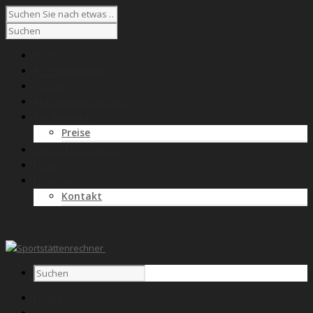
Home
Kostenrechner
Wissen
Anbieterverzeichnis
Für Anbieter
Preise
SPORTNETZWERK
News
Über uns
Kontakt
Home