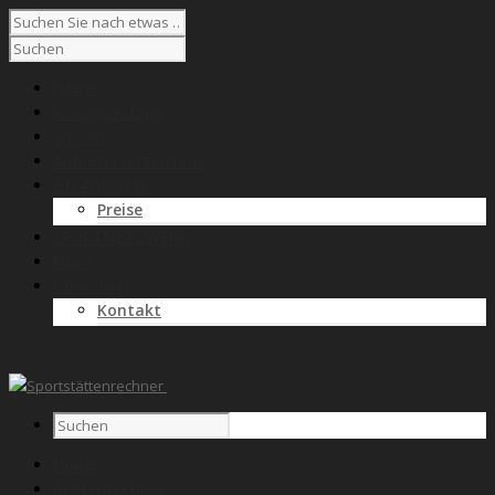
Home
Kostenrechner
Wissen
Anbieterverzeichnis
Für Anbieter
Preise
SPORTNETZWERK
News
Über uns
Kontakt
Home
Kostenrechner