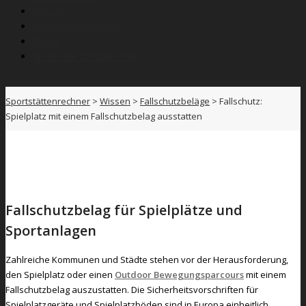
Wissen
Anbieterverzeichnis
News
SPORTNETZWERK.FSB
Sportstättenrechner
>
Wissen
>
Fallschutzbeläge
>
Fallschutz:
Spielplatz mit einem Fallschutzbelag ausstatten
Fallschutzbelag für Spielplätze und
Sportanlagen
Zahlreiche Kommunen und Städte stehen vor der Herausforderung,
den Spielplatz oder einen
Outdo
or Bewegungsparcours
mit einem
Fallschutzbelag auszustatten. Die Sicherheitsvorschriften für
Spielplatzgeräte und Spielplatzböden sind in Europa einheitlich