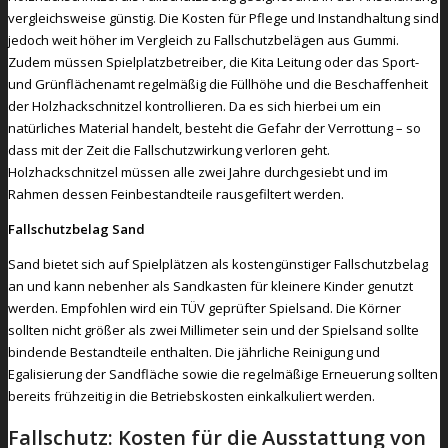
vergleichsweise günstig. Die Kosten für Pflege und Instandhaltung sind
jedoch weit höher im Vergleich zu Fallschutzbelägen aus Gummi.
Zudem müssen Spielplatzbetreiber, die Kita Leitung oder das Sport-
und Grünflächenamt regelmäßig die Füllhöhe und die Beschaffenheit
der Holzhackschnitzel kontrollieren. Da es sich hierbei um ein
natürliches Material handelt, besteht die Gefahr der Verrottung – so
dass mit der Zeit die Fallschutzwirkung verloren geht.
Holzhackschnitzel müssen alle zwei Jahre durchgesiebt und im
Rahmen dessen Feinbestandteile rausgefiltert werden.
Fallschutzbelag Sand
Sand bietet sich auf Spielplätzen als kostengünstiger Fallschutzbelag
an und kann nebenher als Sandkasten für kleinere Kinder genutzt
werden. Empfohlen wird ein TÜV geprüfter Spielsand. Die Körner
sollten nicht größer als zwei Millimeter sein und der Spielsand sollte
bindende Bestandteile enthalten. Die jährliche Reinigung und
Egalisierung der Sandfläche sowie die regelmäßige Erneuerung sollten
bereits frühzeitig in die Betriebskosten einkalkuliert werden.
Fallschutz: Kosten für die Ausstattung von