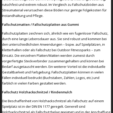
rutschfest und extrem robust. Im Vergleich zu Fallschutzböden aus
Streumaterial verursachen diese Böden nur geringe Folgekosten für
Instandhaltung und Pflege.
Fallschutzmatten / Fallschutzplatten aus Gummi
Fallschutzplatten zeichnen sich, ähnlich wie ein fugenloser Fallschutz,
durch eine lange Lebensdauer aus. Sie sind robust und kommen bei
den unterschiedlichsten Anwendungen – bspw. auf Spielplätzen, in
Kletterhallen oder als Fallschutz bei Outdoor Fitnessparks – zum
Einsatz. Die einzelnen Platten/Matten werden zumeist durch
vorgerfertigte Steckverbinder zusammengehalten und können bei
Bedarf ausgetauscht werden. Ein weiterer Vorteil ist die individuelle
Gestaltbarkeit und Farbgebung. Fallschutzplatten können in vielen
Fällen individuell bedruckt (Buchstaben, Zahlen, Logos, etc.) und
farblich in vielen Farben gestaltet werden.
Fallschutz Holzhackschnitzel / Rindenmulch
Die Beschaffenheit von Holzhackschnitzel als Fallschutz auf einem
Spielplatz ist in der DIN EN 1177 geregelt. Generell sind
Holzhackschnitzel als Fallschutzbelag geeignet und in der Anschaffung