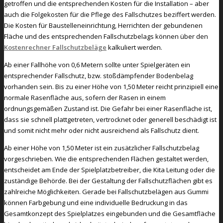
getroffen und die entsprechenden Kosten für die Installation – aber
auch die Folgekosten für die Pflege des Fallschutzes beziffert werden.
Die Kosten für Baustelleneinrichtung, Herrichten der gebundenen
Fläche und des entsprechenden Fallschutzbelags können über den
Kostenrechner Fallschutzbeläge
kalkuliert werden.
Ab einer Fallhöhe von 0,6 Metern sollte unter Spielgeräten ein
entsprechender Fallschutz, bzw. stoßdämpfender Bodenbelag
vorhanden sein. Bis zu einer Höhe von 1,50 Meter reicht prinzipiell eine
normale Rasenfläche aus, sofern der Rasen in einem
ordnungsgemäßen Zustand ist. Die Gefahr bei einer Rasenfläche ist,
dass sie schnell plattgetreten, vertrocknet oder generell beschädigt ist
und somit nicht mehr oder nicht ausreichend als Fallschutz dient.
Ab einer Höhe von 1,50 Meter ist ein zusätzlicher Fallschutzbelag
vorgeschrieben. Wie die entsprechenden Flächen gestaltet werden,
entscheidet am Ende der Spielplatzbetreiber, die Kita Leitung oder die
zuständige Behörde. Bei der Gestaltung der Fallschutzflächen gibt es
zahlreiche Möglichkeiten. Gerade bei Fallschutzbelägen aus Gummi
können Farbgebung und eine individuelle Bedruckung in das
Gesamtkonzept des Spielplatzes eingebunden und die Gesamtfläche