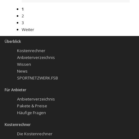
1
2
3
Weiter
Überblick
Kostenrechner
Anbieterverzeichnis
Wissen
News
SPORTNETZWERK.FSB
Für Anbieter
Anbieterverzeichnis
Pakete & Preise
Häufige Fragen
Kostenrechner
Die Kostenrechner