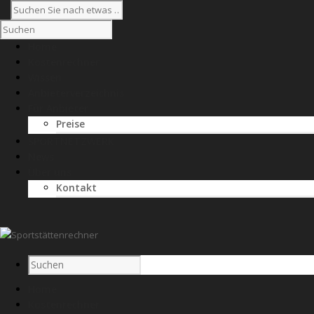
Home
Kostenrechner
Wissen
Anbieterverzeichnis
Für Anbieter
Preise
SPORTNETZWERK
News
Über uns
Kontakt
Home
Kostenrechner