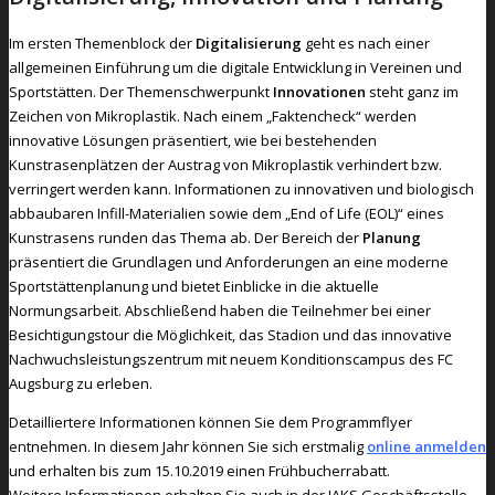
Im ersten Themenblock der
Digitalisierung
geht es nach einer
allgemeinen Einführung um die digitale Entwicklung in Vereinen und
Sportstätten. Der Themenschwerpunkt
Innovationen
steht ganz im
Zeichen von Mikroplastik. Nach einem „Faktencheck“ werden
innovative Lösungen präsentiert, wie bei bestehenden
Kunstrasenplätzen der Austrag von Mikroplastik verhindert bzw.
verringert werden kann. Informationen zu innovativen und biologisch
abbaubaren Infill-Materialien sowie dem „End of Life (EOL)“ eines
Kunstrasens runden das Thema ab. Der Bereich der
Planung
präsentiert die Grundlagen und Anforderungen an eine moderne
Sportstättenplanung und bietet Einblicke in die aktuelle
Normungsarbeit. Abschließend haben die Teilnehmer bei einer
Besichtigungstour die Möglichkeit, das Stadion und das innovative
Nachwuchsleistungszentrum mit neuem Konditionscampus des FC
Augsburg zu erleben.
Detailliertere Informationen können Sie dem Programmflyer
entnehmen. In diesem Jahr können Sie sich erstmalig
online anmelden
und erhalten bis zum 15.10.2019 einen Frühbucherrabatt.