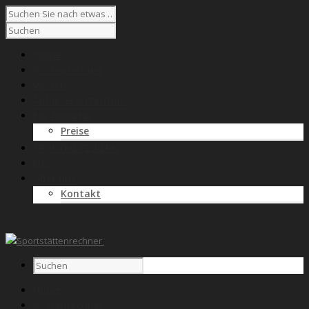
Home
Kostenrechner
Wissen
Anbieterverzeichnis
Für Anbieter
Preise
SPORTNETZWERK
News
Über uns
Kontakt
Home
Kostenrechner