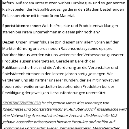
liefern. Außerdem unterstützen wir bei Euroleague- und so genannten
Risikospielen der Fußball-Bundesliga die in den Stadien bestehenden
Einlassbereiche mit temporärem Material.
Sportstättenrechner:
Welche Projekte und Produktentwicklungen
stehen bei Ihrem Unternehmen in diesem Jahr noch an?
Degen:
Unser Firmenfokus liegt in diesem Jahr allem voran auf der
Markteinführung unseres neuen Rasenschutzsystems eps pro.
Darüber hinaus werden wir uns weiter mit der Verbesserung unserer
Produkte auseinandersetzen. Gerade im Bereich der
Publikumssicherheit sind die Anforderung an die Veranstalter und
Spielstättenbetreiber in den letzten Jahren stetig gestiegen. Wir
verstehen uns als Partner unserer Kunden, der sie mit innovativen
neuen oder weiterentwickelten bestehenden Produkten bei der
Bewältigung der jeweiligen Herausforderungen unterstützt.
SPORTNETZWERK.FSB
ist ein gemeinsames Messekonzept von
Koelnmesse und Sportstättenrechner. Auf über 800 m² Messefläche wird
eine Networking-Area und eine Indoor-Arena in die Messehalle 10.2
gebaut. Aussteller präsentieren hier ihre Produkte und treffen auf
kommunale Entscheider, Planer, Verbandsvertreter, Messebesucher