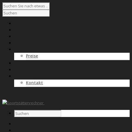
Home
Kostenrechner
Wissen
Anbieterverzeichnis
Für Anbieter
Preise
SPORTNETZWERK
News
Über uns
Kontakt
Home
Kostenrechner