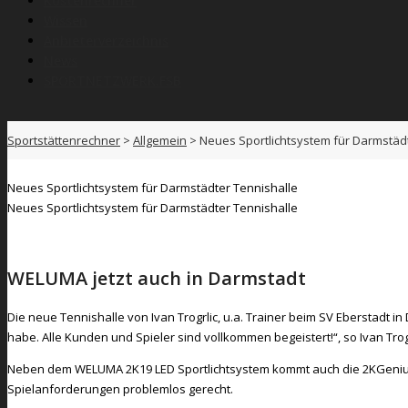
Kostenrechner
Wissen
Anbieterverzeichnis
News
SPORTNETZWERK.FSB
Sportstättenrechner
>
Allgemein
>
Neues Sportlichtsystem für Darmstäd
Neues Sportlichtsystem für Darmstädter Tennishalle
Neues Sportlichtsystem für Darmstädter Tennishalle
WELUMA jetzt auch in Darmstadt
Die neue Tennishalle von Ivan Trogrlic, u.a. Trainer beim SV Eberstadt 
habe. Alle Kunden und Spieler sind vollkommen begeistert!“, so Ivan Trogr
Neben dem WELUMA 2K19 LED Sportlichtsystem kommt auch die 2KGenius L
Spielanforderungen problemlos gerecht.