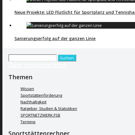
Neue Projekte: LED Flutlicht für Sportplatz und Tennisha
Sanierungserfolg auf der ganzen Linie
Suchen
Zum Kostenrechner
nach:
Themen
Wissen
Sportstättenförderung
Nachhaltigkeit
Ratgeber, Studien & Statistiken
SPORTNETZWERK.FSB
Termine
Sportstättenrechner