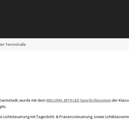
ter Tennishalle
in Darmstadt, wurde mit dem
WELUMA 2K19 LED Sportlichtsystem
der Klasse
lic.
ichtsteuerung mit Tageslicht- & Präsenzsteuerung, sowie Lichtklassenma