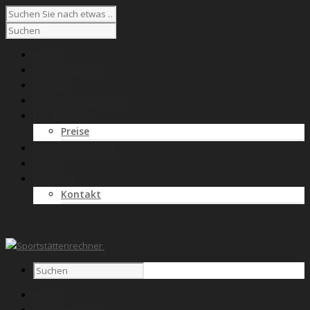
Home
Kostenrechner
Wissen
Anbieterverzeichnis
Für Anbieter
Preise
SPORTNETZWERK
News
Über uns
Kontakt
Home