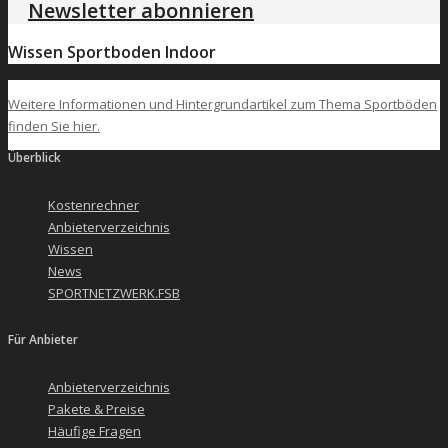
Newsletter abonnieren
Wissen Sportboden Indoor
Weitere Informationen und Hintergrundartikel zum Thema Sportböden
finden Sie hier.
Überblick
Kostenrechner
Anbieterverzeichnis
Wissen
News
SPORTNETZWERK.FSB
Für Anbieter
Anbieterverzeichnis
Pakete & Preise
Häufige Fragen