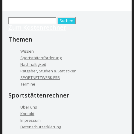
ZUM KOSTENRECHNER
Suchen
Zum Kostenrechner
nach:
Themen
Wissen
Sportstättenförderung
Nachhaltigkeit
Ratgeber, Studien & Statistiken
SPORTNETZWERK.FSB
Termine
Sportstättenrechner
Über uns
Kontakt
Impressum
Datenschutzerklärung