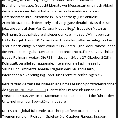
Branchenleitmesse. Gut acht Monate vor Messestart und nach Ablauf
der ersten Anmeldefrist haben nahezu alle marktrelevanten
Unternehmen ihre Teilnahme in Köln bestätigt. „Der aktuelle
Anmeldestand nach dem Early Bird zeigt ganz deutlich, dass die FSB
jetzt wieder auf dem Vor-Corona-Niveau liegt“, freut sich Matthias
Pollmann, Geschäftsbereichsleiter der Koelnmesse. „Wir haben zur
FSB schon jetzt rund 80 Prozent der Ausstellungsfläche belegt und es
sind ja noch einige Monate Vorlauf. Ein klares Signal der Branche, dass
die Veranstaltung als internationale Branchenplattform unverzichtbar
ist“, so Pollmann weiter. Die FSB findet vom 24. bis 27. Oktober 2023 in
Köln statt, parallel zur aquanale, Internationale Fachmesse für
Sauna.Pool.Ambiente. Ideelle Trägerin der FSB ist die IAKS,
Internationale Vereinigung Sport- und Freizeiteinrichtungen e.V.
Bereits zum vierten Mal initiieren Koelnmesse und Sportstättenrechner
das
SPORTNETZWERK.FSB
. Hier treffen Entscheiderinnen und
Entscheider aus Vereinen, Kommunen und Stadien auf die führenden
Unternehmen der Sportstättenindustrie.
Die FSB als global führende Branchenplattform präsentiert alle
Themen rund um Freiraum, Spielgeräte, Outdoor-Fitness, Eissport,