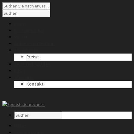
Home
Kostenrechner
Wissen
Anbieterverzeichnis
Für Anbieter
Preise
SPORTNETZWERK
News
Über uns
Kontakt
Home
Kostenrechner