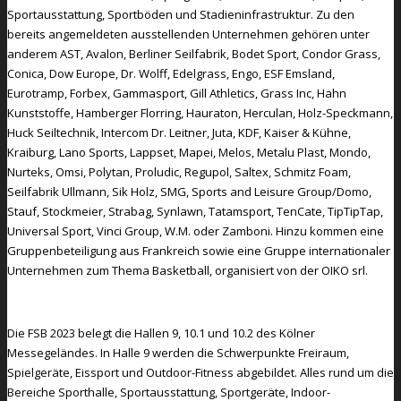
Sportausstattung, Sportböden und Stadieninfrastruktur. Zu den
bereits angemeldeten ausstellenden Unternehmen gehören unter
anderem AST, Avalon, Berliner Seilfabrik, Bodet Sport, Condor Grass,
Conica, Dow Europe, Dr. Wolff, Edelgrass, Engo, ESF Emsland,
Eurotramp, Forbex, Gammasport, Gill Athletics, Grass Inc, Hahn
Kunststoffe, Hamberger Florring, Hauraton, Herculan, Holz-Speckmann,
Huck Seiltechnik, Intercom Dr. Leitner, Juta, KDF, Kaiser & Kühne,
Kraiburg, Lano Sports, Lappset, Mapei, Melos, Metalu Plast, Mondo,
Nurteks, Omsi, Polytan, Proludic, Regupol, Saltex, Schmitz Foam,
Seilfabrik Ullmann, Sik Holz, SMG, Sports and Leisure Group/Domo,
Stauf, Stockmeier, Strabag, Synlawn, Tatamsport, TenCate, TipTipTap,
Universal Sport, Vinci Group, W.M. oder Zamboni. Hinzu kommen eine
Gruppenbeteiligung aus Frankreich sowie eine Gruppe internationaler
Unternehmen zum Thema Basketball, organisiert von der OIKO srl.
Die FSB 2023 belegt die Hallen 9, 10.1 und 10.2 des Kölner
Messegeländes. In Halle 9 werden die Schwerpunkte Freiraum,
Spielgeräte, Eissport und Outdoor-Fitness abgebildet. Alles rund um die
Bereiche Sporthalle, Sportausstattung, Sportgeräte, Indoor-