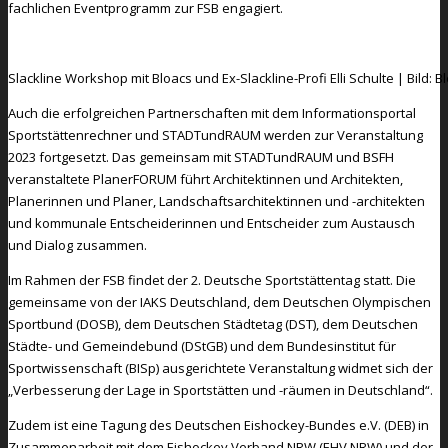
fachlichen Eventprogramm zur FSB engagiert.
Slackline Workshop mit Bloacs und Ex-Slackline-Profi Elli Schulte | Bild: B
Auch die erfolgreichen Partnerschaften mit dem Informationsportal
Sportstättenrechner und STADTundRAUM werden zur Veranstaltung
2023 fortgesetzt. Das gemeinsam mit STADTundRAUM und BSFH
veranstaltete PlanerFORUM führt Architektinnen und Architekten,
Planerinnen und Planer, Landschaftsarchitektinnen und -architekten
und kommunale Entscheiderinnen und Entscheider zum Austausch
und Dialog zusammen.
Im Rahmen der FSB findet der 2. Deutsche Sportstättentag statt. Die
gemeinsame von der IAKS Deutschland, dem Deutschen Olympischen
Sportbund (DOSB), dem Deutschen Städtetag (DST), dem Deutschen
Städte- und Gemeindebund (DStGB) und dem Bundesinstitut für
Sportwissenschaft (BISp) ausgerichtete Veranstaltung widmet sich der
„Verbesserung der Lage in Sportstätten und -räumen in Deutschland“.
Zudem ist eine Tagung des Deutschen Eishockey-Bundes e.V. (DEB) in
Zusammenarbeit mit dem Eishockey Verband NRW (EHV NRW) und der