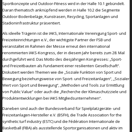
Sportkonzepte und Outdoor-Fitness wird in der Halle 10.1 gebündelt.
Daran thematisch anknüpfend werden in Halle 10.2 die Segmente
Outdoor-Bodenbeläge, Kunstrasen, Recycling, Sportanlagen und
Stadioninfrastruktur präsentiert.
Als ideelle Trägerin ist die IAKS, Internationale Vereinigung Sport- und
Freizeiteinrichtungen e.V., der wichtigste Partner der FSB und
veranstaltet im Rahmen der Messe erneut den international
renommierten IAKS-Kongress, der in diesem Jahr bereits zum 28. Mal
durchgeführt wird. Das Motto des diesjährigen Kongresses: „Sport-
und Freizeitbauten als Fundament einer resilienten Gesellschaft“.
Diskutiert werden Themen wie die „Soziale Funktion von Sport und
Bewegung beziehungsweise von Sport- und Freizeitanlagen“, „Sozialer
Wert von Sport und Bewegung“, „Methoden und Tools zur Ermittlung
von Public Value“ oder auch die „Recherche der Klimaschutzziele und
Produktentwicklungen bei IAKS Mitgliedsunternehmen“.
Daneben sind auch der Bundesverband für Spielplatzgeräte- und
Freizeitanlagen-Hersteller e.V. (BSFH), die Trade Association for the
synthetic turf industry (ESTC) und die Fédération Internationale de
Basketball (FIBA) als ausstellende Sportorganisationen und aktiv im