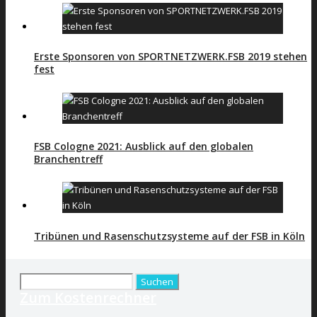
Erste Sponsoren von SPORTNETZWERK.FSB 2019 stehen
fest
FSB Cologne 2021: Ausblick auf den globalen
Branchentreff
Tribünen und Rasenschutzsysteme auf der FSB in Köln
Suchen
Zum Kostenrechner
nach: