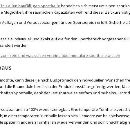
in Teilen baufälligen Sporthalle
handelt es sich meist um einen sehr k
e Möglichkeit, ihre räumlichen Kapazitäten während dieser Zeit kurzfristi
 Auflagen und Voraussetzungen für den Sportbereich erfüllt. Sicherheit, Qu
dass sie individuell und exakt auf die für den Sportbereich vorgesehene
geändert werden.
baus
öchte, kann diese (je nach Budget) nach den individuellen Wünschen fr
nd die Baumodule bereits in der Produktionsstätte gefertigt werden, lässt s
erhaften Sporthalle, dank der Fertigbauweise einfach und mühelos. Trotz
setzbar und zu 100% wieder zerlegbar. Eine temporäre Turnhalle verschwin
n einer temporären Turnhalle lassen sich Elemente wie beispielsweise li
ule später in anderen Turnhallen wiederverwenden und somit nachhaltig n