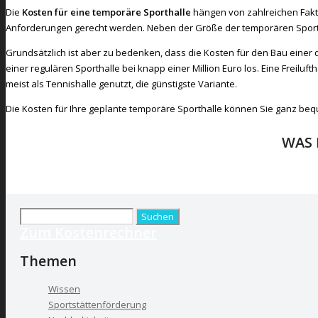
Die
Kosten für eine temporäre Sporthalle
hängen von zahlreichen Fakto
Anforderungen gerecht werden. Neben der Größe der temporären Sporth
Grundsätzlich ist aber zu bedenken, dass die Kosten für den Bau einer dau
einer regulären Sporthalle bei knapp einer Million Euro los. Eine Freiluft
meist als Tennishalle genutzt, die günstigste Variante.
Die Kosten für Ihre geplante temporäre Sporthalle können Sie ganz b
WAS 
Suchen
Zum Kostenrechner
nach:
Themen
Wissen
Sportstättenförderung