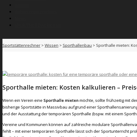
Wissen
Anbieterverzeichnis
News
SPORTNETZWERK.FSB
Sportstättenrechner
>
Wissen
>
Sporthallenbau
>
Sporthalle mieten: Ko
Sporthalle mieten: Kosten kalkulieren – Preis
Wenn ein Verein eine
Sporthalle mieten
möchte, sollte frühzeitig mit 
bisherige Sportstätte in Massivbau aufgrund einer Sporthallensanierung
und der Ausstattung der temporären Sporthalle (bspw. mit einem Sportha
Vereine und Kommunen können auf zahlreiche modulare Sporthallenvarian
fehlt – mit einer temporären Sporthalle lässt sich der Sportunterricht 