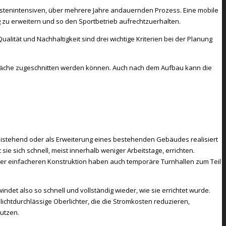
ostenintensiven, über mehrere Jahre andauernden Prozess. Eine mobile
g zu erweitern und so den Sportbetrieb aufrechtzuerhalten.
alität und Nachhaltigkeit sind drei wichtige Kriterien bei der Planung
 Fläche zugeschnitten werden können. Auch nach dem Aufbau kann die
eistehend oder als Erweiterung eines bestehenden Gebäudes realisiert
ie sich schnell, meist innerhalb weniger Arbeitstage, errichten.
 der einfacheren Konstruktion haben auch temporäre Turnhallen zum Teil
det also so schnell und vollständig wieder, wie sie errichtet wurde.
chtdurchlässige Oberlichter, die die Stromkosten reduzieren,
utzen.