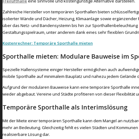
Freilufthalle
eine sinnvolle und kostengünstige Alternative darstellen.
Zahlreiche Hersteller von temporären Sporthallen bieten schlüsselferti
isolierter Wände und Dächer, Heizung, Klimaanlage sowie ergänzender R
über das Netz- und Bandensystemn bis hin zur Sporthallenbeleuchtung a
Gestaltungsspielraum, unter anderem dank eines sehr flexiblen Grundr
Kostenrechner: Temporäre Sporthalle mieten
Sporthalle mieten: Modulare Bauweise im S
Spezielle Hallensysteme einiger Hersteller ermöglichen auch aufwendi
mobile Sporthalle auf minimalem Bauplatz und nahezu jedem Gelände 
Aufgrund der modularen Bauweise kann eine temporäre Sporthalle inn
wieder abgebaut. Vereine und Städte profitieren von dieser Flexibilität 
Temporäre Sporthalle als Interimslösung
Mit der Miete einer temporären Sporthalle kann dem Mangel an nutzbare
mehr an Bedeutung. Gleichzeitig fehlt es vielen Städten und Kommunen an
realisierbare Lösung dar.