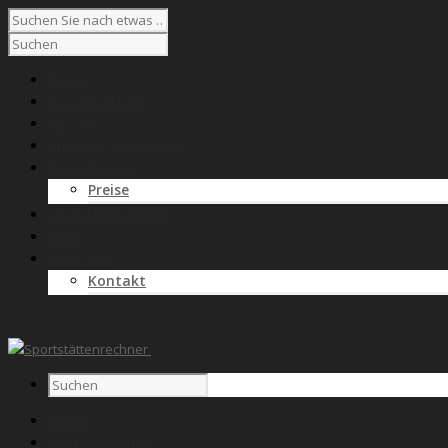
Home
Kostenrechner
Wissen
Anbieterverzeichnis
Für Anbieter
Preise
SPORTNETZWERK
News
Über uns
Kontakt
Home
Kostenrechner