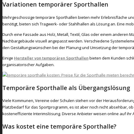
Variationen temporärer Sporthallen
Mehrgeschossige temporäre Sporthallen bieten mehr Erlebnisfläche und d
benötigt, bieten sich Tragwerk- oder Stahlhallen als Lösung an. Eine mob
Durch eine Fassade aus Holz, Metall, Textil, Glas oder einem anderen Mat
Nachbargebäude visuell angepasst werden. Verschiedene Systemelemente
den Gestaltungswünschen bei der Planung und Umsetzung der temporär
Einige
Hersteller von temporären Sporthallen
bieten dem Kunden schlü
organisatorischer Aufgaben.
Temporäre Sporthalle als Übergangslösung
Viele Kommunen, Vereine oder Schulen stehen vor der Herausforderung, d
Platzbedarf für das Sportprogramm, es ist aber noch nicht absehbar, ob 
kosteneffiziente Interimslösung. Diverse Anbieter weisen online auf ihr 
Was kostet eine temporäre Sporthalle?