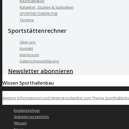
Nachhaltigkeit
Ratgeber, Studien & Statistiken
SPORTNETZWERK.FSB
Termine
Sportstättenrechner
Über uns
Kontakt
Impressum
Datenschutzerklärung
Newsletter abonnieren
Wissen Sporthallenbau
Weitere Informationen und Hintergrundartikel zum Thema Sporthallenbau
Kostenrechner
Anbieterverzeichnis
Wissen