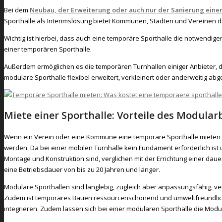
Bei dem
Neubau, der Erweiterung oder auch nur der Sanierung einer 
Sporthalle als Interimslösung bietet Kommunen, Städten und Vereinen di
Wichtig ist hierbei, dass auch eine temporäre Sporthalle die notwendigen
einer temporären Sporthalle.
Außerdem ermöglichen es die temporären Turnhallen einiger Anbieter, 
modulare Sporthalle flexibel erweitert, verkleinert oder anderweitig ab
Miete einer Sporthalle: Vorteile des Modular
Wenn ein Verein oder eine Kommune eine temporäre Sporthalle mieten m
werden. Da bei einer mobilen Turnhalle kein Fundament erforderlich ist u
Montage und Konstruktion sind, verglichen mit der Errichtung einer dau
eine Betriebsdauer von bis zu 20 Jahren und länger.
Modulare Sporthallen sind langlebig, zugleich aber anpassungsfähig, ver
Zudem ist temporäres Bauen ressourcenschonend und umweltfreundlich; i
integrieren. Zudem lassen sich bei einer modularen Sporthalle die Mod