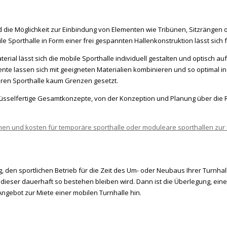
ie Möglichkeit zur Einbindung von Elementen wie Tribünen, Sitzrängen ode
ile Sporthalle in Form einer frei gespannten Hallenkonstruktion lässt sich
erial lässt sich die mobile Sporthalle individuell gestalten und optisch 
 lassen sich mit geeigneten Materialien kombinieren und so optimal in d
en Sporthalle kaum Grenzen gesetzt.
sselfertige Gesamtkonzepte, von der Konzeption und Planung über die Re
en sportlichen Betrieb für die Zeit des Um- oder Neubaus Ihrer Turnhalle
dieser dauerhaft so bestehen bleiben wird. Dann ist die Überlegung, eine 
Angebot zur Miete einer mobilen Turnhalle hin.