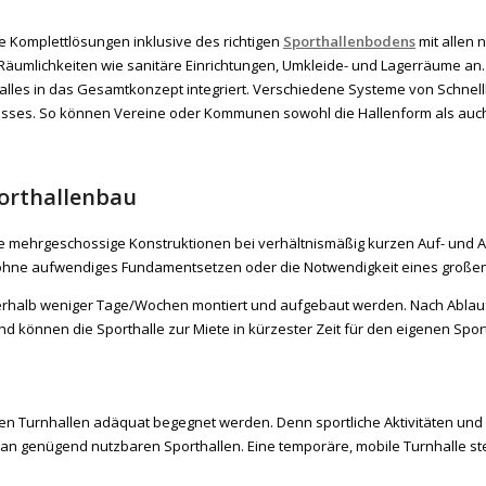
ge Komplettlösungen inklusive des richtigen
Sporthallenbodens
mit allen
äumlichkeiten wie sanitäre Einrichtungen, Umkleide- und Lagerräume an. 
lles in das Gesamtkonzept integriert. Verschiedene Systeme von Schnellb
isses. So können Vereine oder Kommunen sowohl die Hallenform als auch d
porthallenbau
ge mehrgeschossige Konstruktionen bei verhältnismäßig kurzen Auf- und A
ohne aufwendiges Fundamentsetzen oder die Notwendigkeit eines großen 
erhalb weniger Tage/Wochen montiert und aufgebaut werden. Nach Ablauf
und können die Sporthalle zur Miete in kürzester Zeit für den eigenen Spor
n Turnhallen adäquat begegnet werden. Denn sportliche Aktivitäten und 
 genügend nutzbaren Sporthallen. Eine temporäre, mobile Turnhalle stellt