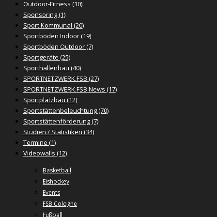
Outdoor-Fitness
(10)
Sponsoring
(1)
Sport Kommunal
(20)
Sportböden Indoor
(19)
Sportböden Outdoor
(7)
Sportgeräte
(25)
Sporthallenbau
(40)
SPORTNETZWERK.FSB
(27)
SPORTNETZWERK.FSB News
(17)
Sportplatzbau
(12)
Sportstättenbeleuchtung
(70)
Sportstättenförderung
(7)
Studien / Statistiken
(34)
Termine
(1)
Videowalls
(12)
Basketball
Eishockey
Events
FSB Cologne
Fußball