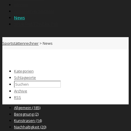
Wissen
Anbieterverzeichnis
News
SPORTNETZWERK.FSB
Sportstättenrechner
>
News
Kategorien
Schlagworte
Archive
RSS
Allgemein
(185)
Beregnung
(2)
Kunstrasen
(14)
Nachhaltigkeit
(20)