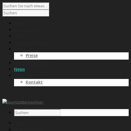
Home
Kostenrechner
Wissen
Anbieterverzeichnis
Für Anbieter
Preise
SPORTNETZWERK
News
Über uns
Kontakt
Home
Kostenrechner